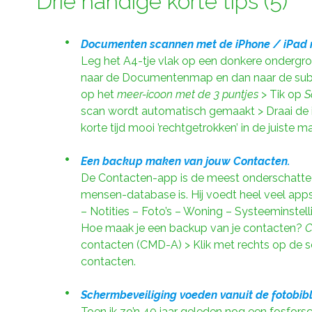
Drie handige korte tips (5)
Documenten scannen met de iPhone / iPad 
Leg het A4-tje vlak op een donkere ondergr
naar de Documentenmap en dan naar de subm
op het
meer-icoon met de 3 puntjes
> Tik op
S
scan wordt automatisch gemaakt > Draai de 
korte tijd mooi ’rechtgetrokken’ in de juiste 
Een backup maken van jouw Contacten.
De Contacten-app is de meest onderschatte e
mensen-database is. Hij voedt heel veel apps
– Notities – Foto’s – Woning – Systeeminstel
Hoe maak je een backup van je contacten?
C
contacten (CMD-A) > Klik met rechts op de s
contacten.
Schermbeveiliging voeden vanuit de fotobibl
Toen ik zo’n 40 jaar geleden nog een fosfors