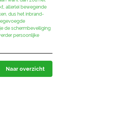
t, allerlei bewegende
en, dus het inbrand-
 toegevoegde
 je de schermbeveiliging
erder persoonlijke
Naar overzicht