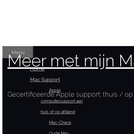
Ga
naar
de
inhoud
Menu
Meer met mijn 
Home
Mac Support
Apple
Gecertificeerde Apple support: thuis / op
computersupport aan
huis of op afstand
Mac-Check
Oude Mac