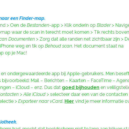
naar een Finder-map.
ond > Oen de
Bestanden
-app > Klik onderin op
Blader
> Navig
ap waar de scan in terecht moet komen > Tik rechts bove
can Documenten
> Zorg dat alle randen net zichtbaar zijn > D
iPhone weg en tik op
Behoud scan
. Het document staat na
map op je Mac!
n ondergewaardeerde app bij Apple-gebruikers. Men beseft n
 bijvoorbeeld: Mail – Berichten – Kaarten – FaceTime – Agenda
lingen – iCloud – enz. Dus dat
goed bijhouden
en veliligstell
ontacten
>
Alle iCloud
> selecteer daar een van de contacten 
electie >
Exporteer naar vCard
.
Hier
vind je meer informatie o
iotheek.
cherm had, mocht dat beeldscherm niet te lang aan blijven s