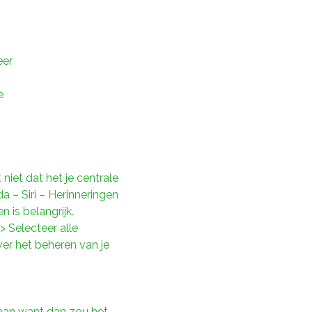
eer
n
e
iet dat het je centrale
 – Siri – Herinneringen
en is belangrijk.
> Selecteer alle
ver het beheren van je
taan want dan zou het