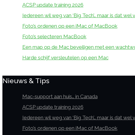
ACSP update training 2026
Iedereen wil weg van ‘Big Tech’… maar is dat wel 
Foto’s ordenen op een iMac of MacBook
Foto’s selecteren MacBook
Een map op de Mac beveiligen met een wachtw
Harde schijf versleutelen op een Mac
Nieuws & Tips
Mac-support aan huis… in Canada
ACSP update training 2026
Iedereen wil weg van ‘Big Tech’… maar is dat wel 
Foto’s ordenen op een iMac of MacBook