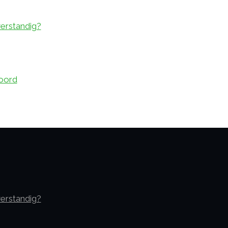
verstandig?
oord
verstandig?