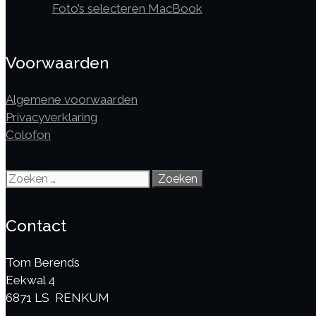
Foto’s selecteren MacBook
Voorwaarden
Algemene voorwaarden
Privacyverklaring
Colofon
Zoek
naar:
Contact
Tom Berends
Eekwal 4
6871 LS RENKUM