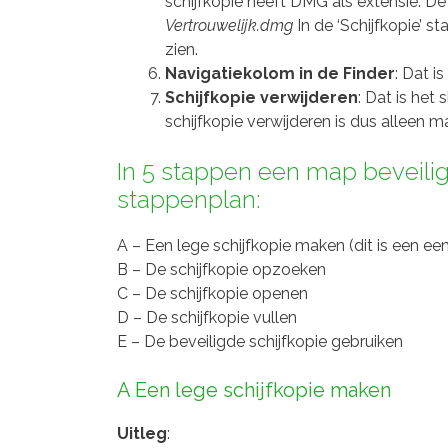
schijfkopie heeft DMG als extensie. De s
Vertrouwelijk.dmg
In de ‘Schijfkopie’ 
zien.
Navigatiekolom in de Finder
: Dat i
Schijfkopie verwijderen
: Dat is het 
schijfkopie verwijderen is dus alleen 
In 5 stappen een map beveili
stappenplan:
A – Een lege schijfkopie maken (dit is een ee
B – De schijfkopie opzoeken
C – De schijfkopie openen
D – De schijfkopie vullen
E – De beveiligde schijfkopie gebruiken
A Een lege schijfkopie maken
Uitleg
: