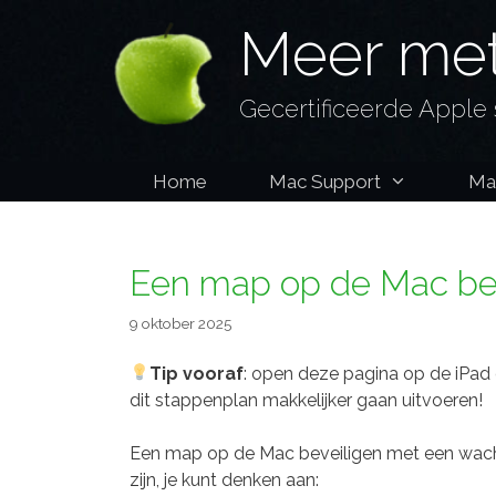
Ga
Meer met
naar
de
inhoud
Gecertificeerde Apple 
Home
Mac Support
Ma
Een map op de Mac be
9 oktober 2025
Tip vooraf
: open deze pagina op de iPad 
dit stappenplan makkelijker gaan uitvoeren!
Een map op de Mac beveiligen met een wach
zijn, je kunt denken aan: