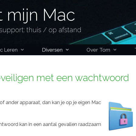
 mijn Mac
support: thuis / op afstand
c Leren
Diversen
Over Tom
veiligen met een wachtwoord
of ander apparaat, dan kan je op je eigen Mac
twoord kan in een aantal gevallen raadzaam