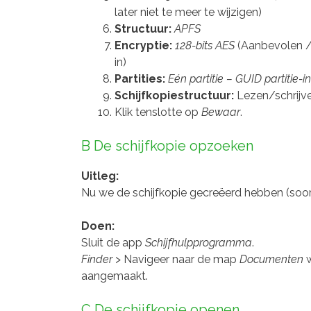
later niet te meer te wijzigen)
Structuur:
APFS
Encryptie:
128-bits AES
(Aanbevolen / 
in)
Partities:
Eén partitie – GUID partitie-i
Schijfkopiestructuur:
Lezen/schrijve
Klik tenslotte op
Bewaar
.
B De schijfkopie opzoeken
Uitleg:
Nu we de schijfkopie gecreëerd hebben (soor
Doen:
Sluit de app
Schijfhulpprogramma
.
Finder
> Navigeer naar de map
Documenten
w
aangemaakt.
C De schijfkopie openen