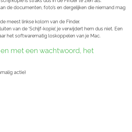
chijfkopie is straks dus in de Finder te zien als:
staan de documenten, foto’s en dergelijken die niemand mag
s de meest linkse kolom van de Finder.
sluiten van de ‘Schijf-kopie’, je verwijdert hem dus niet. Een
maar het softwarematig loskoppelen van je Mac.
gen met een wachtwoord, het
nmalig actie)