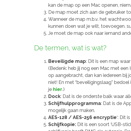
kan de map op een Mac openen, niem
De map moet zich aan de gebruiker tone
Wanneer de map m.b.v. het wachtwoor
kunnen doen wat je wilt, toevoegen, s
Je moet de map ook naar iemand ande
De termen, wat is wat?
Beveiligde map
: Dit is een map waar
(Bedenk: heb jij nog een Mac met een In
op aangebracht, dan kan iedereen bij 
niet! En met “beveiligingslaag” bedoel 
je
hier
.)
Dock
: Dat is de onderste balk waar a
Schijfhulpprogramma
: Dat is de A
mogelijk gaan maken.
AES-128 / AES-256 encryptie
‘: Dit
Schijfkopie:
Dit is een soort ‘USB-stic