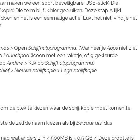
aar maken we een soort beveiligbare ‘USB-stick’. Die
kopie’. Die term blijf ik hier gebruiken. Deze stap A lijkt
doen en het is een eenmalige actie! Lukt het niet, vind je het
!
ma’s
> Open
Schijfhulpprogramma
. (Wanneer je
Apps
niet ziet
pp
Launchpad
(icoon met een raketje, of 9 gekleurde
k op
Andere
> Klik op
Schijfhulpprogramma
)
chief
>
Nieuwe schijfkopie
>
Lege schijfkopie
je om de plek te kiezen waar de schijfkopie moet komen te
este de zelfde naam kiezen als bij
Bewaar als
, dus
 mag wat anders zijn / 500MB is ± 0,5 GB / Deze grootte is