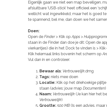
Eigenlijk gaan we niet een map beveiligen, m
afsluitbare ‘USB-stick’ heet officieel een ‘schijf
wellicht wat ingewikkeld, maar het is goed te 
te spannend, bel me, dan doen we het samen
Doen:
Open de
Finder
> Klik op
Apps
>
Hulpprogram
staan in de Finder dan doe je dit: Open de a
vierkantjes) die in het Dock te vinden is > Kli
Klik helemaal links bovenin het scherm op
Ar
Vul dan in en controleer:
Bewaar als
:
Vertrouwelijk
.dmg
Tags:
niets mee doen
Locatie:
Klik op het driehoekige pijlt
staan (advies: jouw map
Documenten
)
Naam:
Vertrouwelijk
(Je kan hier het b
Vertrouwelijk
)
Grootte:
500 MB
(Is een advies, maar