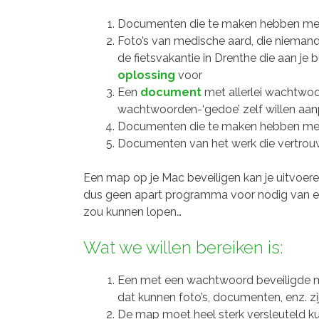
Documenten die te maken hebben met d
Foto’s van medische aard, die niemand 
de fietsvakantie in Drenthe die aan je 
oplossing
voor
Een
document
met allerlei wachtwoo
wachtwoorden-‘gedoe’ zelf willen aan
Documenten die te maken hebben met 
Documenten van het werk die vertrouw
Een map op je Mac beveiligen kan je uitvoere
dus geen apart programma voor nodig van een
zou kunnen lopen…
Wat we willen bereiken is:
Een met een wachtwoord beveiligde ma
dat kunnen foto’s, documenten, enz. zij
De map moet heel sterk versleuteld k