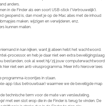
and anders.
n in de Finder als een soort USB-stick (‘Vertrouwelijk’).
d geopend is, dan moet je op de Mac alles met de inhoud
ubmapjes maken, wijzigen en verwijderen, enz.
rs kunnen mailen.
 niemand in kan kijken, want jij alleen hebt het wachtwoord.
tel-processor, en heb je daar niet een extra beveiligingslaag
jou bestanden, ook al weet hij/zij jouw computerwachtwoord
ik hier niet een anti-virusprogramma. Meer info hierover lees
lle programma-icoontjes in staan.
pple-app (dus betrouwbaar) waarmee we de beveiligde map
 is de technische term voor de mate van versleuteling.
kje’ met een slot erop die in de Finder is terug te vinden. De