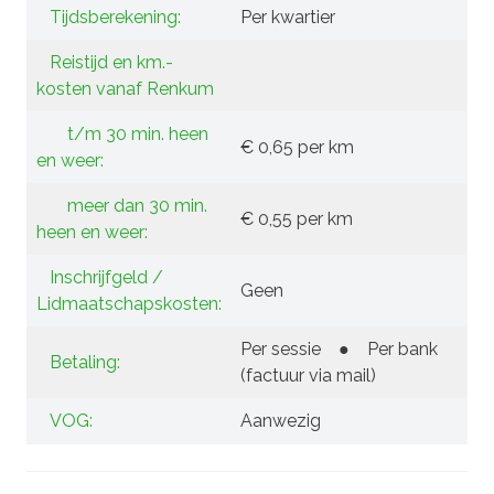
Tijdsberekening:
Per kwartier
Reistijd en km.-
kosten vanaf Renkum
t/m 30 min. heen
€ 0,65 per km
en weer:
meer dan 30 min.
€ 0,55 per km
heen en weer:
Inschrijfgeld /
Geen
Lidmaatschapskosten:
Per sessie
●
Per bank
Betaling:
(factuur via mail)
VOG:
Aanwezig