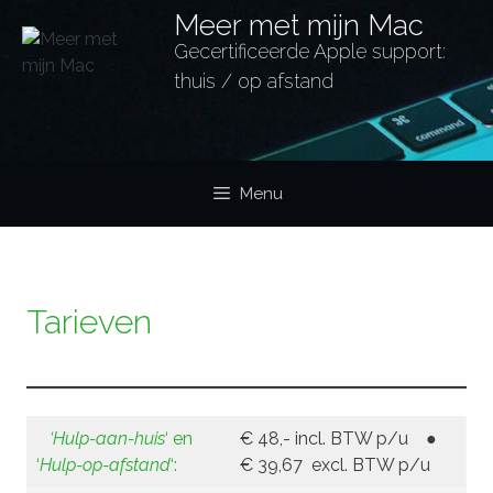
Ga
Meer met mijn Mac
naar
Gecertificeerde Apple support:
de
thuis / op afstand
inhoud
Menu
Tarieven
‘Hulp-aan-huis
‘ en
€ 48,- incl. BTW p/u
●
‘
Hulp-op-afstand
‘:
€ 39,67 excl. BTW p/u